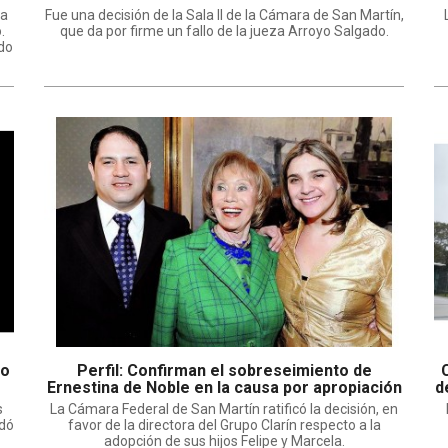
Herrera de Noble
na
Fue una decisión de la Sala II de la Cámara de San Martín,
.
que da por firme un fallo de la jueza Arroyo Salgado.
do
to
Perfil: Confirman el sobreseimiento de
Ernestina de Noble en la causa por apropiación
d
de menores
s
La Cámara Federal de San Martín ratificó la decisión, en
edó
favor de la directora del Grupo Clarín respecto a la
adopción de sus hijos Felipe y Marcela.