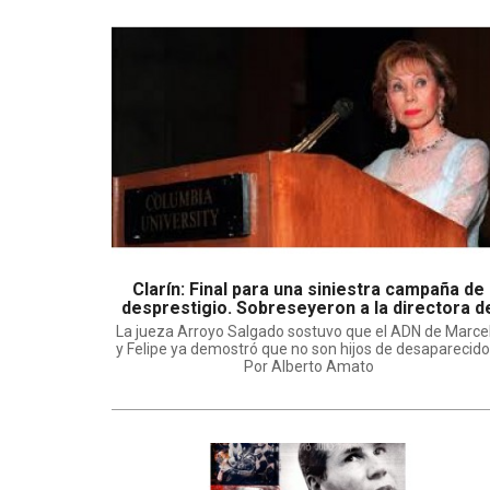
Clarín: Final para una siniestra campaña de
desprestigio. Sobreseyeron a la directora d
Clarín en el caso de sus hijos
La jueza Arroyo Salgado sostuvo que el ADN de Marce
y Felipe ya demostró que no son hijos de desaparecido
Por Alberto Amato