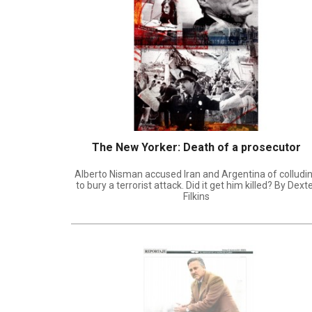
The New Yorker: Death of a prosecutor
Alberto Nisman accused Iran and Argentina of colludi
to bury a terrorist attack. Did it get him killed? By Dext
Filkins