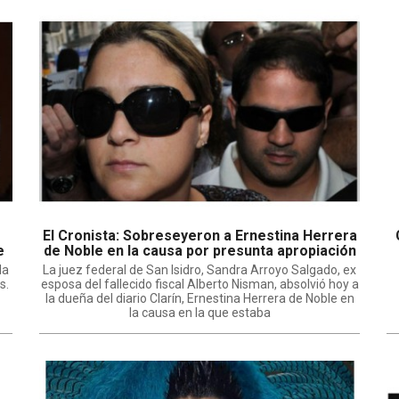
El Cronista: Sobreseyeron a Ernestina Herrera
e
de Noble en la causa por presunta apropiación
de hijos de desaparecidos
la
La juez federal de San Isidro, Sandra Arroyo Salgado, ex
s.
esposa del fallecido fiscal Alberto Nisman, absolvió hoy a
la dueña del diario Clarín, Ernestina Herrera de Noble en
la causa en la que estaba