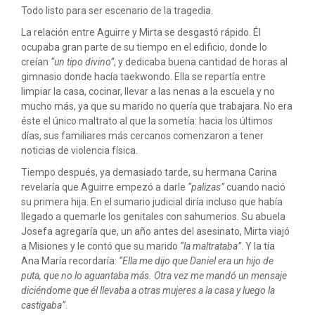
Todo listo para ser escenario de la tragedia.
La relación entre Aguirre y Mirta se desgastó rápido. Él
ocupaba gran parte de su tiempo en el edificio, donde lo
creían
“un tipo divino”
, y dedicaba buena cantidad de horas al
gimnasio donde hacía taekwondo. Ella se repartía entre
limpiar la casa, cocinar, llevar a las nenas a la escuela y no
mucho más, ya que su marido no quería que trabajara. No era
éste el único maltrato al que la sometía: hacia los últimos
días, sus familiares más cercanos comenzaron a tener
noticias de violencia física.
Tiempo después, ya demasiado tarde, su hermana Carina
revelaría que Aguirre empezó a darle
“palizas”
cuando nació
su primera hija. En el sumario judicial diría incluso que había
llegado a quemarle los genitales con sahumerios. Su abuela
Josefa agregaría que, un año antes del asesinato, Mirta viajó
a Misiones y le contó que su marido
“la maltrataba”
. Y la tía
Ana María recordaría:
“Ella me dijo que Daniel era un hijo de
puta, que no lo aguantaba más. Otra vez me mandó un mensaje
diciéndome que él llevaba a otras mujeres a la casa y luego la
castigaba”
.