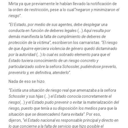
Mirta ya que previamente le habían llevado la notificación de
la orden de restricción, pese a lo cual
“negaron y minimizaron el
riesgo”.
“El Estado, por medio de sus agentes, debe desplegar una
conducta en función de deberes legales
(...)
Aquí resulta por
demás manifiesta la falta de cumplimiento de deberes de
protección de la víctima”
, escribieron los camaristas.
“El riesgo
de que Aguirre ejerciera violencia de género quedó dictaminado
por la autoridad
(...)
lo cual es sobrado elemento para que el
Estado tuviera conocimiento de un riesgo concreto y
particularizado sobre la señora Schossler, pudiéndose preverlo,
prevenirlo y, en definitiva, atenderlo”.
Nada de eso se hizo.
“Existía una situación de riesgo real que amenazaba a la señora
Schossler y sus hijas
(...)
el Estado conocía concretamente el
riesgo
(...)
y el Estado pudo prevenir o evitar la materialización del
riesgo, puesto que tenía a su disposición los medios para que la
situación que se desencadenó fuera evitada”
. Por eso,
dijeron,
“el Estado nacional es responsable principal y directo en
lo que concierne a la falta de servicio que hizo posible el