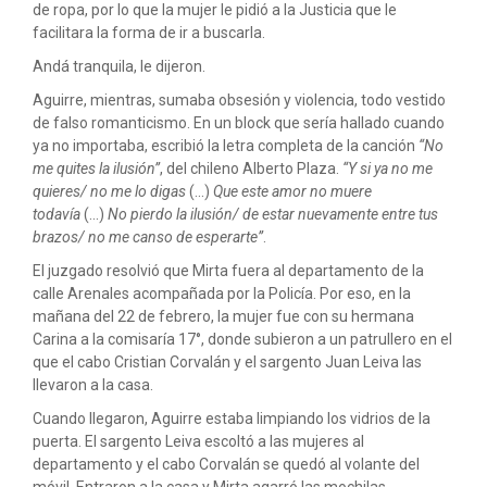
de ropa, por lo que la mujer le pidió a la Justicia que le
facilitara la forma de ir a buscarla.
Andá tranquila, le dijeron.
Aguirre, mientras, sumaba obsesión y violencia, todo vestido
de falso romanticismo. En un block que sería hallado cuando
ya no importaba, escribió la letra completa de la canción
“No
me quites la ilusión”
, del chileno Alberto Plaza.
“Y si ya no me
quieres/ no me lo digas
(...)
Que este amor no muere
todavía
(...)
No pierdo la ilusión/ de estar nuevamente entre tus
brazos/ no me canso de esperarte”
.
El juzgado resolvió que Mirta fuera al departamento de la
calle Arenales acompañada por la Policía. Por eso, en la
mañana del 22 de febrero, la mujer fue con su hermana
Carina a la comisaría 17°, donde subieron a un patrullero en el
que el cabo Cristian Corvalán y el sargento Juan Leiva las
llevaron a la casa.
Cuando llegaron, Aguirre estaba limpiando los vidrios de la
puerta. El sargento Leiva escoltó a las mujeres al
departamento y el cabo Corvalán se quedó al volante del