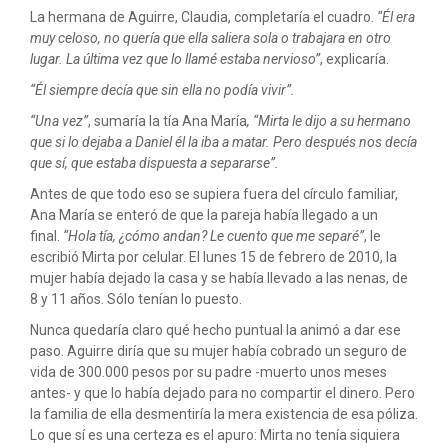
La hermana de Aguirre, Claudia, completaría el cuadro.
“Él era
muy celoso, no quería que ella saliera sola o trabajara en otro
lugar. La última vez que lo llamé estaba nervioso”
, explicaría.
“Él siempre decía que sin ella no podía vivir”.
“Una vez”
, sumaría la tía Ana María
, “Mirta le dijo a su hermano
que si lo dejaba a Daniel él la iba a matar. Pero después nos decía
que sí, que estaba dispuesta a separarse”.
Antes de que todo eso se supiera fuera del círculo familiar,
Ana María se enteró de que la pareja había llegado a un
final.
“Hola tía, ¿cómo andan? Le cuento que me separé”
, le
escribió Mirta por celular. El lunes 15 de febrero de 2010, la
mujer había dejado la casa y se había llevado a las nenas, de
8 y 11 años. Sólo tenían lo puesto.
Nunca quedaría claro qué hecho puntual la animó a dar ese
paso. Aguirre diría que su mujer había cobrado un seguro de
vida de 300.000 pesos por su padre -muerto unos meses
antes- y que lo había dejado para no compartir el dinero. Pero
la familia de ella desmentiría la mera existencia de esa póliza.
Lo que sí es una certeza es el apuro: Mirta no tenía siquiera