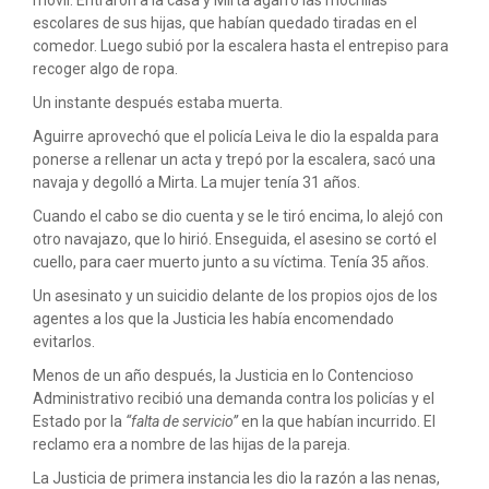
móvil. Entraron a la casa y Mirta agarró las mochilas
escolares de sus hijas, que habían quedado tiradas en el
comedor. Luego subió por la escalera hasta el entrepiso para
recoger algo de ropa.
Un instante después estaba muerta.
Aguirre aprovechó que el policía Leiva le dio la espalda para
ponerse a rellenar un acta y trepó por la escalera, sacó una
navaja y degolló a Mirta. La mujer tenía 31 años.
Cuando el cabo se dio cuenta y se le tiró encima, lo alejó con
otro navajazo, que lo hirió. Enseguida, el asesino se cortó el
cuello, para caer muerto junto a su víctima. Tenía 35 años.
Un asesinato y un suicidio delante de los propios ojos de los
agentes a los que la Justicia les había encomendado
evitarlos.
Menos de un año después, la Justicia en lo Contencioso
Administrativo recibió una demanda contra los policías y el
Estado por la
“falta de servicio”
en la que habían incurrido. El
reclamo era a nombre de las hijas de la pareja.
La Justicia de primera instancia les dio la razón a las nenas,