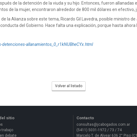
ués de la detención de la viuda y su hijo. Entonces, fueron allanadas es
os de la mujer, encontraron alrededor de 800 mil dólares en efectivo,
o de la Alianza sobre este tema, Ricardo Gil Lavedra, posible ministro d
 la conducta del Gobierno. Hace falta una explicación, porque hasta aho
s-detenciones-allanamientos_0_r1kNUBheCYx.html
Volver al listado
el sitio
Contacto
os
consultas@jcabogados.com.ar
 trabajo
(5411) 5031-1972 / 73 / 74
en debate
Marcelo T. de Alvear 636 2° Piso (