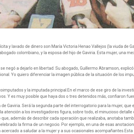
ícita y lavado de dinero son María Victoria Henao Vallejos (la viuda de Ga
bogado colombiano, y la esposa del hijo de Gaviria. Esta mujer, una mexi
o se negó a dejarlo en libertad. Su abogado, Guillermo Abramson, explicó
onal. Yo quiero diferenciar la imagen pública de la situación de los i
 coimputados y la imputada principal.En el marco de ese giro de la inves
s. Y es muy posible que haya dos o tres detenidos más, confiaron fuent
 de Gaviria. Será la segunda parte del interrogatorio para la mujer, que
 la atención a los investigadores figura, sobre todo, el minucioso detalle
o que, además de describir cada operación que realizaba, anotaba tamb
celebrado la firma de un negocio. Por ejemplo, en una de esas anotacion
 acercado a saludar a la mujer y a sus ocasionales acompañantes.Esta 