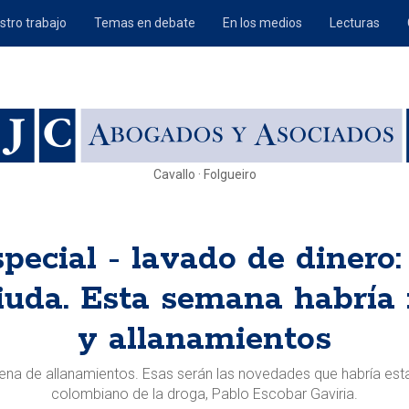
stro trabajo
Temas en debate
En los medios
Lecturas
Cavallo · Folgueiro
special - lavado de diner
viuda. Esta semana habría
y allanamientos
na de allanamientos. Esas serán las novedades que habría esta
colombiano de la droga, Pablo Escobar Gaviria.