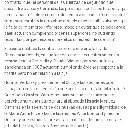
contrario” que “el personal de las fuerzas de seguridad que
secuestró a José y Gertrudis, las personas que los torturaron y que
denigraban a Poblete cuando aludiendo a su condición de lisiado lo
llamaban ‘cortito’ y lo arrojaban al suelo desde lo alto sabiendo que
la falta de miembros inferiores impedían evitar que se golpeara al
caer, actuaron cumpliendo órdenes superiores, no pudiendo
resistirlas porque pesaba sobre ellos un estado de coerción”.
El escrito destacó la contradicción que encierra la ley de
Obediencia Debida, ya que los represores secuestraron “en un
mismo acto” a Gertrudis y Claudia Victoria pero según la ley
sancionada en 1987 actuaron cumpliendo órdenes respecto a la
madre pero no en relación a la hija.
Horacio Verbitsky, presidente del CELS, y las abogadas que
trabajaron en la presentación que posibilitó este fallo, María José
Guembe y Carolina Varsky, anunciaron que el organismo de
derechos humanos patrocinará al abogado Horacio Méndez
Carreras en la apertura de dos nuevas causas paradigmáticas: de
la Marie Anne Erize y las de las monjas Alice Domond y Leonie
Duquet y que estudia la presentación de una denuncia contra el
jefe del Ejército, Ricardo Brinzoni (ver aparte).