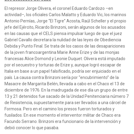
El represor Jorge Olivera, el coronel Eduardo Cardozo –en
actividad–, los oficiales Carlos Malatto y Eduardo Vic, los marinos
Antonio Pernías, Jorge “El Tigre” Acosta, Raúl Scheller y el propio
jefe del Ejército, Ricardo Brinzoni, serán algunos de los acusados
en las causas que el CELS piensa impulsar luego de que el juez
Gabriel Cavallo decretara la nulidad de las leyes de Obediencia
Debida y Punto Final. Se trata de los casos de las desapariciones
de la joven francoargentina Marie Anne Erize y de las monjas
francesas Alice Domond y Leonie Duquet. Olivera está imputado
por el secuestro y torturas de Erize y, aunque logró escapar de
Italia en base a un papel falsificado, podría ser enjuiciado en el
país. La causa contra Brinzoni sería por “encubrimiento” de la
Masacre de Margarita Belén, llevada a cabo en el Chaco el 13 de
diciembre de 1976. En la madrugada de ese día un grupo de entre
13 y 21 detenidos fue sacado de la Unidad Penitenciaria número 7
de Resistencia, supuestamente para ser llevados a una cárcel de
Formosa. Pero en el camino los presos fueron torturados y
fusilados. En ese momento el interventor militar de Chaco era
Facundo Serrano. Brinzoni era funcionario de la intervención y
debió conocer lo que pasaba.