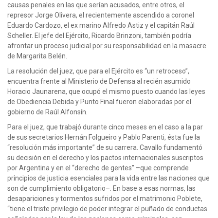
causas penales en las que serían acusados, entre otros, el
represor Jorge Olivera, el recientemente ascendido a coronel
Eduardo Cardozo, el ex marino Alfredo Astiz y el capitán Raúl
Scheller. El jefe del Ejército, Ricardo Brinzoni, también podría
afrontar un proceso judicial por su responsabilidad en la masacre
de Margarita Belén.
La resolución del juez, que para el Ejército es “un retroceso”,
encuentra frente al Ministerio de Defensa al recién asumido
Horacio Jaunarena, que ocupó el mismo puesto cuando las leyes
de Obediencia Debida y Punto Final fueron elaboradas por el
gobierno de Raúl Alfonsín.
Para el juez, que trabajó durante cinco meses en el caso a la par
de sus secretarios Hernán Folgueiro y Pablo Parenti, ésta fue la
“resolución más importante” de su carrera. Cavallo fundamentó
su decisión en el derecho y los pactos internacionales suscriptos
por Argentina y en el “derecho de gentes” –que comprende
principios de justicia esenciales para la vida entre las naciones que
son de cumplimiento obligatorio–. En base a esas normas, las
desapariciones y tormentos sufridos por el matrimonio Poblete,
“tiene el triste privilegio de poder integrar el puñado de conductas