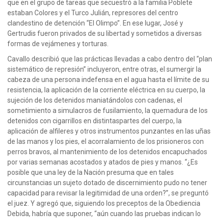
que en el grupo de tareas que secuestró a la familia Poblete
estaban Colores y el Turco Julián, represores del centro
clandestino de detención “El Olimpo”. En ese lugar, José y
Gertrudis fueron privados de su libertad y sometidos a diversas
formas de vejámenes y torturas.
Cavallo describió que las prácticas llevadas a cabo dentro del “plan
sistemático de represión” incluyeron, entre otras, el sumergir la
cabeza de una persona indefensa en el agua hasta el límite de su
resistencia, la aplicación de la corriente eléctrica en su cuerpo, la
sujeción de los detenidos maniatándolos con cadenas, el
sometimiento a simulacros de fusilamiento, la quemadura de los
detenidos con cigarrillos en distintaspartes del cuerpo, la
aplicación de alfileres y otros instrumentos punzantes en las uñas
de las manos y los pies, el acorralamiento de los prisioneros con
perros bravos, al mantenimiento de los detenidos encapuchados
por varias semanas acostados y atados de pies y manos. “¿Es
posible que una ley de la Nación presuma que en tales
circunstancias un sujeto dotado de discernimiento pudo no tener
capacidad para revisar la legitimidad de una orden?”, se preguntó
el juez. Y agregó que, siguiendo los preceptos de la Obediencia
Debida, habría que suponer, “aún cuando las pruebas indican lo