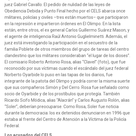
juez Gabriel Cavallo. El pedido de nulidad de las leyes de
Obediencia Debida y Punto Final hecho por el CELS abarca once
militares, policías y civiles –tres están muertos– que participaron
en la represión e impartieron órdenes en El Olimpo. En la lista
están, entre otros, el ex general Carlos Guillermo Suárez Mason, y
el agente de inteligencia Raúl Antonio Guglielminetti. Además, el
juez está investigando la participación en el secuestro de la
familia Poblete de otros miembros del grupo de tareas del centro
clandestino que los militares consideraban “el lugar de los dioses”.
El comisario Roberto Antonio Rosa, alias “Clavel” (foto), que fue
reconocido por sus víctimas cuando el escándalo del juez federal
Norberto Oyarbide lo puso en las tapas de los diarios, fue
integrante de la patota del Olimpo y podría correr la misma suerte
que sus compañeros Simón y Del Cerro. Rosa fue señalado como
socio de Oyarbide y de los prostíbulos que protegía. También
Ricardo Scifo Módica, alias “Alacrán” y Carlos Augusto Rolón, alias
“Soler”, deberían preocuparse. Como Rosa, Soler fue noticia
durante la democracia: los ex detenidos denunciaron en 1996 que
estaba al frente del Centro de Atención a la Víctima de la Policía
Federal.
Los acusados del CELS