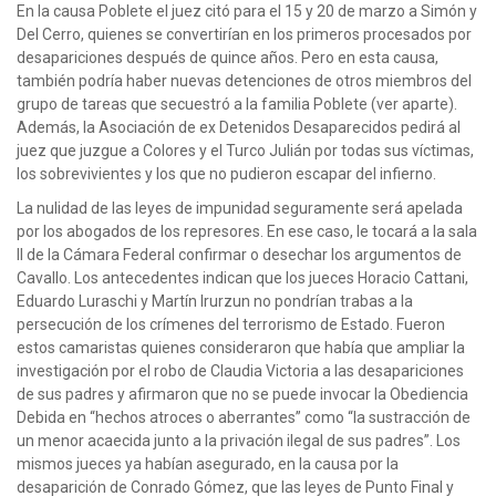
En la causa Poblete el juez citó para el 15 y 20 de marzo a Simón y
Del Cerro, quienes se convertirían en los primeros procesados por
desapariciones después de quince años. Pero en esta causa,
también podría haber nuevas detenciones de otros miembros del
grupo de tareas que secuestró a la familia Poblete (ver aparte).
Además, la Asociación de ex Detenidos Desaparecidos pedirá al
juez que juzgue a Colores y el Turco Julián por todas sus víctimas,
los sobrevivientes y los que no pudieron escapar del infierno.
La nulidad de las leyes de impunidad seguramente será apelada
por los abogados de los represores. En ese caso, le tocará a la sala
II de la Cámara Federal confirmar o desechar los argumentos de
Cavallo. Los antecedentes indican que los jueces Horacio Cattani,
Eduardo Luraschi y Martín Irurzun no pondrían trabas a la
persecución de los crímenes del terrorismo de Estado. Fueron
estos camaristas quienes consideraron que había que ampliar la
investigación por el robo de Claudia Victoria a las desapariciones
de sus padres y afirmaron que no se puede invocar la Obediencia
Debida en “hechos atroces o aberrantes” como “la sustracción de
un menor acaecida junto a la privación ilegal de sus padres”. Los
mismos jueces ya habían asegurado, en la causa por la
desaparición de Conrado Gómez, que las leyes de Punto Final y