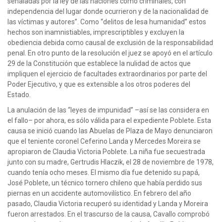
señaladas por la ley de las naciones como criminales, con
independencia del lugar donde ocurrieron y de la nacionalidad de
las víctimas y autores”. Como “delitos de lesa humanidad” estos
hechos son inamnistiables, imprescriptibles y excluyen la
obediencia debida como causal de exclusión de la responsabilidad
penal. En otro punto de la resolución el juez se apoyó en el artículo
29 de la Constitución que establece la nulidad de actos que
impliquen el ejercicio de facultades extraordinarios por parte del
Poder Ejecutivo, y que es extensible a los otros poderes del
Estado.
La anulación de las “leyes de impunidad” –así se las considera en
el fallo– por ahora, es sólo válida para el expediente Poblete. Esta
causa se inició cuando las Abuelas de Plaza de Mayo denunciaron
que el teniente coronel Ceferino Landa y Mercedes Moreira se
apropiaron de Claudia Victoria Poblete. La niña fue secuestrada
junto con su madre, Gertrudis Hlaczik, el 28 de noviembre de 1978,
cuando tenía ocho meses. El mismo día fue detenido su papá,
José Poblete, un técnico tornero chileno que había perdido sus
piernas en un accidente automovilístico. En febrero del año
pasado, Claudia Victoria recuperó su identidad y Landa y Moreira
fueron arrestados. En el trascurso de la causa, Cavallo comprobó