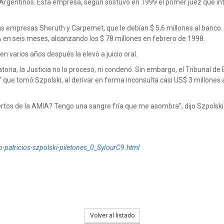
rgentinos. Esta empresa, según sostuvo en 1999 el primer juez que inter
as empresas Sheruth y Carpemet, que le debían $ 5,6 millones al banco
 en seis meses, alcanzando los $ 78 millones en febrero de 1998.
n varios años después la elevó a juicio oral.
toria, la Justicia no lo procesó, ni condenó. Sin embargo, el Tribunal de
s” que tomó Szpolski, al derivar en forma inconsulta casi US$ 3 millones 
rtos de la AMIA? Tengo una sangre fría que me asombra”, dijo Szpolski 
-patricios-szpolski-piletones_0_SyIourC9.html
Volver al listado