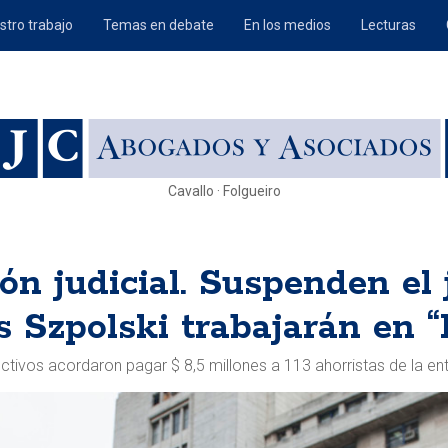
stro trabajo
Temas en debate
En los medios
Lecturas
Cavallo · Folgueiro
ión judicial. Suspenden el 
os Szpolski trabajarán en “
rectivos acordaron pagar $ 8,5 millones a 113 ahorristas de la e