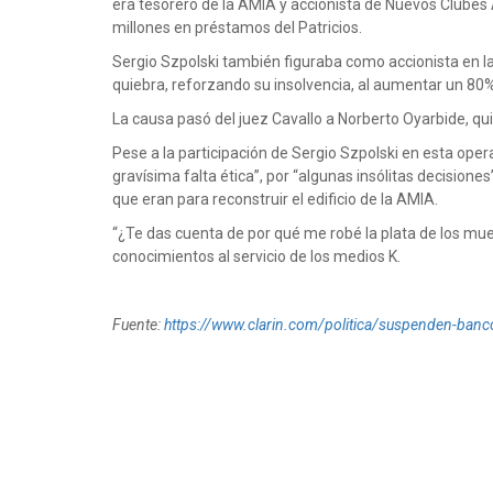
era tesorero de la AMIA y accionista de Nuevos Clubes A
millones en préstamos del Patricios.
Sergio Szpolski también figuraba como accionista en l
quiebra, reforzando su insolvencia, al aumentar un 80%
La causa pasó del juez Cavallo a Norberto Oyarbide, quie
Pese a la participación de Sergio Szpolski en esta opera
gravísima falta ética”, por “algunas insólitas decisione
que eran para reconstruir el edificio de la AMIA.
“¿Te das cuenta de por qué me robé la plata de los mue
conocimientos al servicio de los medios K.
Fuente:
https://www.clarin.com/politica/suspenden-banco