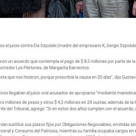
s el juicio contra Ela Szpolski (madre del empresario K, Sergio Szpolski), 
aron un acuerdo que contempla el pago de $ 8,5 millones por parte de la 
 comedor Los Piletones, de Margarita Barrientos.
 que nos hicieron, porque prescribía la causa en 20 días”, dijo Gustavo
ctivos llegaban al juicio oral acusados de apropiarse “mediante maniobr
ro millones de pesos y otros $ 4,5 millones en 24 cuotas, además de la
ente del Tribunal, agregó: “Si en estos dos años cumplen con el acuerdo, s
nían sustituir sus plazos fijos por Obligaciones Negociables, emitidas si
onal y Consumo del Patricios, mientras su familia ocupaba cargos en el