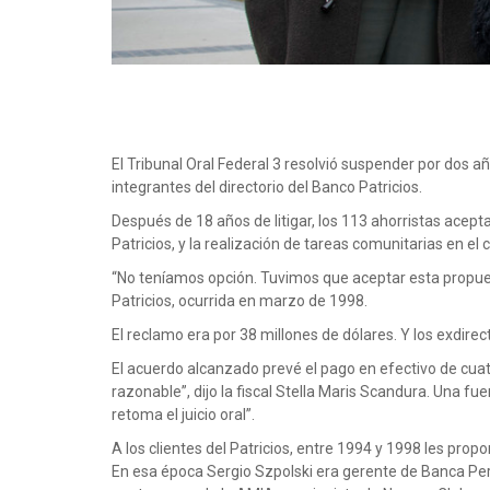
El Tribunal Oral Federal 3 resolvió suspender por dos año
integrantes del directorio del Banco Patricios.
Después de 18 años de litigar, los 113 ahorristas acept
Patricios, y la realización de tareas comunitarias en el
“No teníamos opción. Tuvimos que aceptar esta propuesta
Patricios, ocurrida en marzo de 1998.
El reclamo era por 38 millones de dólares. Y los exdire
El acuerdo alcanzado prevé el pago en efectivo de cuat
razonable”, dijo la fiscal Stella Maris Scandura. Una fu
retoma el juicio oral”.
A los clientes del Patricios, entre 1994 y 1998 les propo
En esa época Sergio Szpolski era gerente de Banca Pers