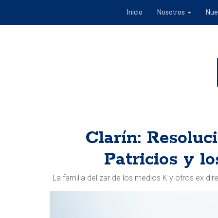
Inicio
Nosotros
Nue
Clarín: Resoluc
Patricios y l
La familia del zar de los medios K y otros ex di