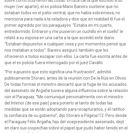
sobre cómo ocurrieron las cosas. En una carta que escribió a su
mujer (ver aparte), el ex policía Mario Bareiro sostiene que no
estaban todos en el patio central, que no había sobremesa, no
menciona para nada a la celadora y dice que en realidad él fue el
primer agredido por los paraguayos. “Estaba en mi cuarto,
entredormido. Entraron y me pusieron un cuchillo en el cuello” le
relató a su esposa en una carta a la que accedió este diario.
“Estaban dispuestos a cualquier cosa y por momentos pensé que
nos mataban a todos”. Bareiro aseguró también que les
ofrecieron a todos escapar con ellos. La carta fue escrita antes de
que el ex policía fuera interrogado por el juez Cavallo.
“Por supuesto que esto significa una frustración”, admitió
públicamente Storani, antes de la reunión con De la Rúa en Olivos.
De todas formas el ministro descartó que la fuga de los acusados
del asesinato de Argaña tuviera alguna influencia sobre la relación
con el Paraguay. “Me comuniqué personalmente con el ministro
del Interior (de ese país) para ponerlo al tanto de todas las
medidas que se están adoptando para recapturarlos, y él ratificó
la confianza de su gobierno”, dijo Storani a Página/12. Pero desde
el Paraguay Félix Argaña, hijo del vicepresidente asesinado, dejó
en claro sus sospechas sobre el papel que pudo haber tenido en el