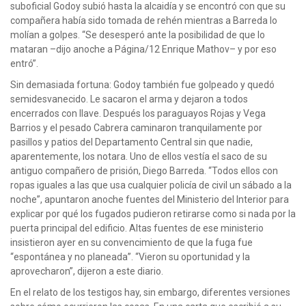
suboficial Godoy subió hasta la alcaidía y se encontró con que su
compañera había sido tomada de rehén mientras a Barreda lo
molían a golpes. “Se desesperó ante la posibilidad de que lo
mataran –dijo anoche a Página/12 Enrique Mathov– y por eso
entró”.
Sin demasiada fortuna: Godoy también fue golpeado y quedó
semidesvanecido. Le sacaron el arma y dejaron a todos
encerrados con llave. Después los paraguayos Rojas y Vega
Barrios y el pesado Cabrera caminaron tranquilamente por
pasillos y patios del Departamento Central sin que nadie,
aparentemente, los notara. Uno de ellos vestía el saco de su
antiguo compañero de prisión, Diego Barreda. “Todos ellos con
ropas iguales a las que usa cualquier policía de civil un sábado a la
noche”, apuntaron anoche fuentes del Ministerio del Interior para
explicar por qué los fugados pudieron retirarse como si nada por la
puerta principal del edificio. Altas fuentes de ese ministerio
insistieron ayer en su convencimiento de que la fuga fue
“espontánea y no planeada”. “Vieron su oportunidad y la
aprovecharon”, dijeron a este diario.
En el relato de los testigos hay, sin embargo, diferentes versiones