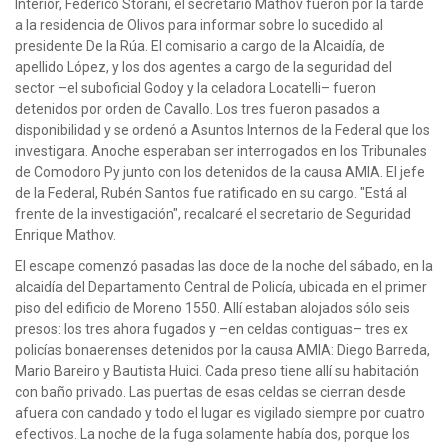
Interior, Federico Storani, el secretario Mathov fueron por la tarde
a la residencia de Olivos para informar sobre lo sucedido al
presidente De la Rúa. El comisario a cargo de la Alcaidía, de
apellido López, y los dos agentes a cargo de la seguridad del
sector –el suboficial Godoy y la celadora Locatelli– fueron
detenidos por orden de Cavallo. Los tres fueron pasados a
disponibilidad y se ordenó a Asuntos Internos de la Federal que los
investigara. Anoche esperaban ser interrogados en los Tribunales
de Comodoro Py junto con los detenidos de la causa AMIA. El jefe
de la Federal, Rubén Santos fue ratificado en su cargo. "Está al
frente de la investigación", recalcaré el secretario de Seguridad
Enrique Mathov.
El escape comenzó pasadas las doce de la noche del sábado, en la
alcaidía del Departamento Central de Policía, ubicada en el primer
piso del edificio de Moreno 1550. Allí estaban alojados sólo seis
presos: los tres ahora fugados y –en celdas contiguas– tres ex
policías bonaerenses detenidos por la causa AMIA: Diego Barreda,
Mario Bareiro y Bautista Huici. Cada preso tiene allí su habitación
con baño privado. Las puertas de esas celdas se cierran desde
afuera con candado y todo el lugar es vigilado siempre por cuatro
efectivos. La noche de la fuga solamente había dos, porque los