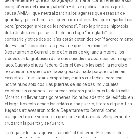
de la Federal es que los paraguayos tomaron como rehenes a sus
compañeros del mismo pabellón –dos ex policías presos por la
causa AMIA–, que neutralizaron a los agentes que estaban de
guardia y que entonces no quedó otra alternativa que dejarlos huir
para “proteger la vida de los rehenes”. Pero la principal hipótesis
de la Justicia es que se trató de una fuga “arreglada”: un
comisario y otros dos policías están detenidos por “favorecimiento
de evasión”. Los indicios: a pesar de que el edificio del
Departamento Central tiene cámaras de vigilancia interna, los
videos con la grabación de lo que sucedió no aparecen por ningún
lado. Cuando el juez federal Gabriel Cavallo los pidió, la increíble
respuesta fue que no se había grabado nada porque no tenían
cassettes. En el lugar siempre hay cuatro custodios, pero esa
noche hubo solo dos. Las puertas de las celdas individuales
estaban sin candado. Los presos salieron por la puerta de la calle
Moreno sin llevar consigo rehenes. No hubo adentro del edificio, en
el largo trayecto desde las celdas a esa puerta, tiroteo alguno. Los
fugados atravesaron todo el Departamento Central como
cualquier hijo de vecino, sin que nadie notara nada. Simplemente
cruzaron la puerta y se fueron.
La fuga de los paraguayos sacudió al Gobierno. El ministro del