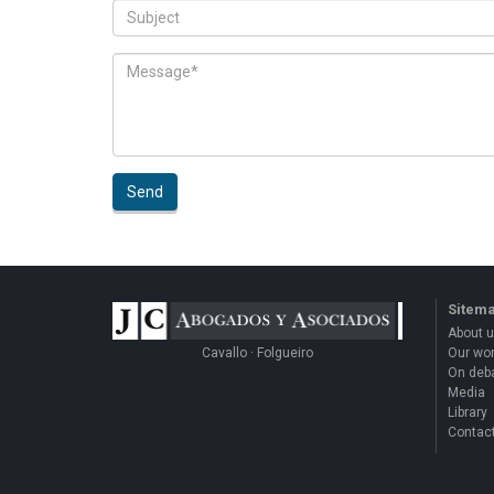
Send
Sitem
About 
Cavallo · Folgueiro
Our wo
On deb
Media
Library
Contac