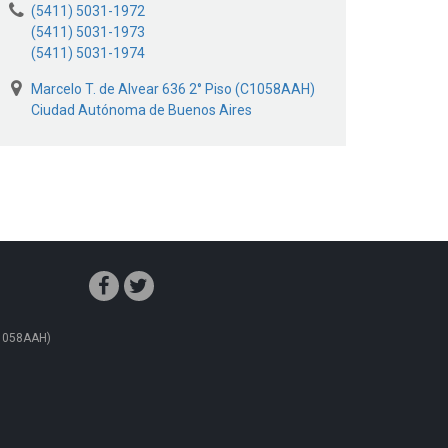
(5411) 5031-1972
(5411) 5031-1973
(5411) 5031-1974
Marcelo T. de Alvear 636 2° Piso (C1058AAH)
Ciudad Autónoma de Buenos Aires
C1058AAH)