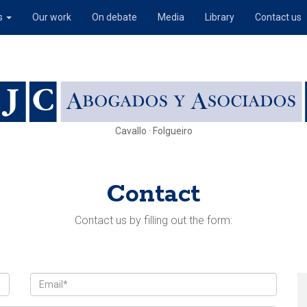
s
Our work
On debate
Media
Library
Contact us
Cavallo · Folgueiro
Contact
Contact us by filling out the form: