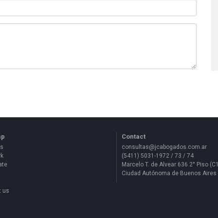
ap
Contact
us
consultas@jcabogados.com.ar
rk
(5411) 5031-1972 / 73 / 74
ate
Marcelo T. de Alvear 636 2° Piso (
Ciudad Autónoma de Buenos Aires
t us