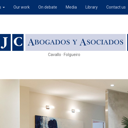
s
Our work
On debate
Media
Library
Contact us
Cavallo · Folgueiro