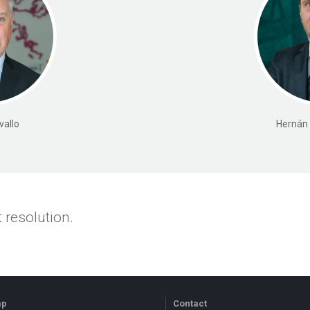
vallo
Hernán 
 resolution.
ap
Contact