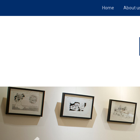
Home
About u